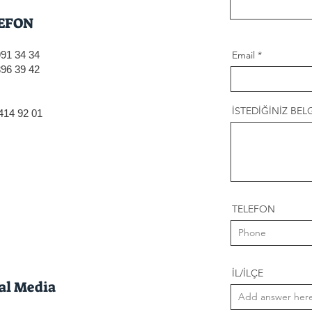
EFON
991 34 34
Email
896 39 42
İSTEDİĞİNİZ BELG
414 92 01
TELEFON
İL/İLÇE
al Media