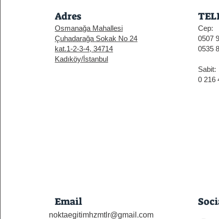
Adres
TEL
Osmanağa Mahallesi
Cep:
Çuhadarağa Sokak No 24
0507 
kat.1-2-3-4, 34714
0535 
Kadıköy/İstanbul
Sabit:
0 216 
Email
Soci
noktaegitimhzmtlr@gmail.com