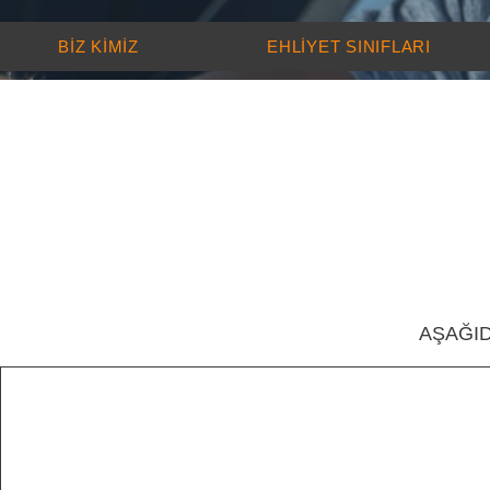
BİZ KİMİZ
EHLİYET SINIFLARI
AŞAĞID