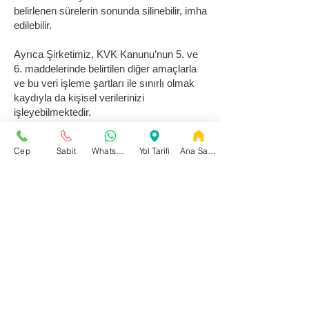
belirlenen sürelerin sonunda silinebilir, imha
edilebilir.
Ayrıca Şirketimiz, KVK Kanunu’nun 5. ve
6. maddelerinde belirtilen diğer amaçlarla
ve bu veri işleme şartları ile sınırlı olmak
kaydıyla da kişisel verilerinizi
işleyebilmektedir.
Özel nitelikli kişisel veri; kişilerin ırkı, etnik
Cep
Sabit
WhatsApp
Yol Tarifi
Ana Sayfa
kökeni, siyasi düşüncesi, felsefi inancı,
dini, mezhebi veya diğer inançları, kılık ve
kıyafeti, dernek, vakıf ya da sendika
üyeliği, sağlığı, cinsel hayatı, ceza
mahkûmiyeti ve güvenlik tedbirleriyle ilgili
verileri ile biyometrik ve genetik verilerini
ifade etmektedir.
Firmamız kural olarak kullanıcılarından
ilişkin özel nitelikli veri talep etmez ve
işlemez ,Ancak 3.kişi ve kuruluşların